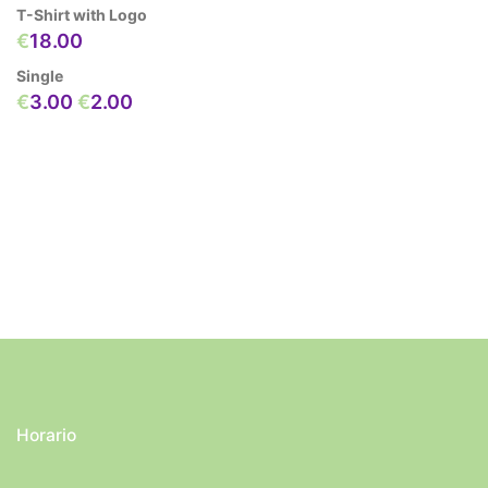
T-Shirt with Logo
original
actual
€
18.00
era:
es:
€20.00.
€18.00.
Single
El
El
€
3.00
€
2.00
precio
precio
original
actual
era:
es:
€3.00.
€2.00.
Horario