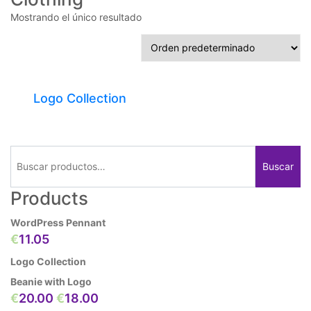
Mostrando el único resultado
Logo Collection
Buscar
Buscar
por:
Products
WordPress Pennant
€
11.05
Logo Collection
Beanie with Logo
El
El
€
20.00
€
18.00
precio
precio