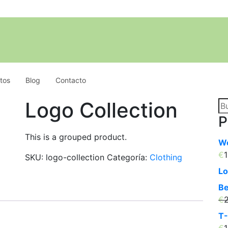
tos
Blog
Contacto
Logo Collection
Bu
po
P
This is a grouped product.
Wo
€
1
SKU:
logo-collection
Categoría:
Clothing
Lo
Be
€
T-