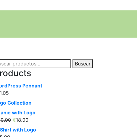
scar
Buscar
r:
roducts
rdPress Pennant
1.05
go Collection
anie with Logo
El
El
20.00
€
18.00
precio
precio
Shirt with Logo
original
actual